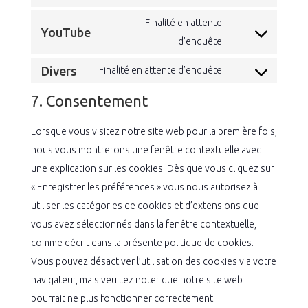
Consent
service
fonts
to
Finalité en attente
google-
YouTube
service
Consent
d’enquête
maps
vimeo
to
Divers
Finalité en attente d’enquête
service
Consent
youtube
to
7. Consentement
service
Lorsque vous visitez notre site web pour la première fois,
divers
nous vous montrerons une fenêtre contextuelle avec
une explication sur les cookies. Dès que vous cliquez sur
« Enregistrer les préférences » vous nous autorisez à
utiliser les catégories de cookies et d’extensions que
vous avez sélectionnés dans la fenêtre contextuelle,
comme décrit dans la présente politique de cookies.
Vous pouvez désactiver l’utilisation des cookies via votre
navigateur, mais veuillez noter que notre site web
pourrait ne plus fonctionner correctement.