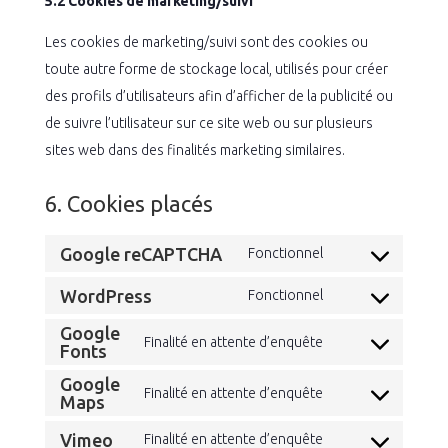
5.2 Cookies de marketing/suivi
Les cookies de marketing/suivi sont des cookies ou
toute autre forme de stockage local, utilisés pour créer
des profils d’utilisateurs afin d’afficher de la publicité ou
de suivre l’utilisateur sur ce site web ou sur plusieurs
sites web dans des finalités marketing similaires.
6. Cookies placés
Google reCAPTCHA
Fonctionnel
Consent
to
WordPress
Fonctionnel
Consent
service
Google
to
Finalité en attente d’enquête
google-
Fonts
Consent
service
recaptcha
to
Google
wordpress
Finalité en attente d’enquête
Maps
Consent
service
to
google-
Vimeo
Finalité en attente d’enquête