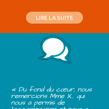
LIRE LA SUITE
« Du fond du cœur, nous
remercions Mme X… qui
nous a permis de