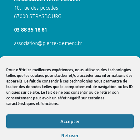
10, rue des pucelles
67000 STRASBOURG
03 88 35 18 81
association@pierre-clement.fr
ACTUALITÉS / ÉVÉNEMENTS
Pour offrir les meilleures expériences, nous utilisons des technologies
CONTACT
telles que les cookies pour stocker et/ou accéder aux informations des
appareils. Le fait de consentir à ces technologies nous permettra de
LIENS UTILES
traiter des données telles que le comportement de navigation ou les ID
uniques sur ce site. Le fait de ne pas consentir ou de retirer son
NOS PARTENAIRES
consentement peut avoir un effet négatif sur certaines
caractéristiques et fonctions.
Accepter
Refuser